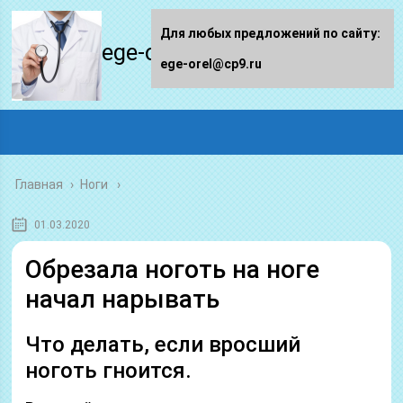
Для любых предложений по сайту:
ege-orel.ru
ege-orel@cp9.ru
Главная
›
Ноги
01.03.2020
Обрезала ноготь на ноге
начал нарывать
Что делать, если вросший
ноготь гноится.