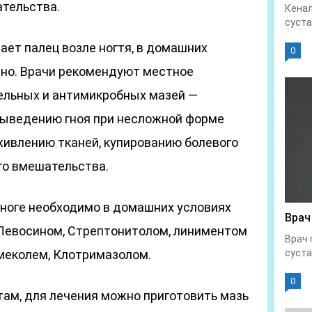
ательства.
Кенал
суста
вает палец возле ногтя, в домашних
0
но. Врачи рекомендуют местное
ельных и антимикробных мазей —
выведению гноя при несложной форме
живлению тканей, купированию болевого
го вмешательства.
 ноге необходимо в домашних условиях
Врач
 Левосином, Стрептонитолом, линиментом
Врач 
меколем, Клотримазолом.
суста
0
там, для лечения можно приготовить мазь