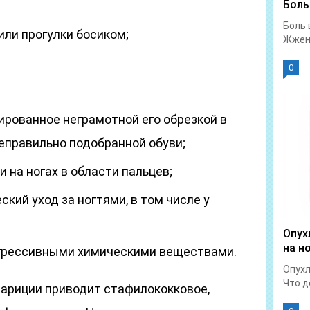
Боль
Боль 
или прогулки босиком;
Жжени
0
ированное неграмотной его обрезкой в
еправильно подобранной обуви;
 на ногах в области пальцев;
кий уход за ногтями, в том числе у
Опух
на н
агрессивными химическими веществами.
Опухл
Что д
нариции приводит стафилококковое,