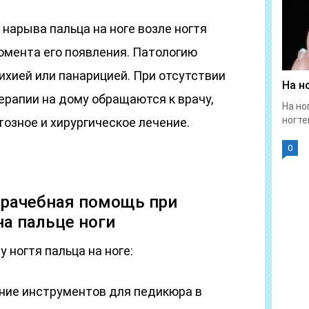
нарыва пальца на ноге возле ногтя
омента его появления. Патологию
хией или панарицией. При отсутствии
На н
ерапии на дому обращаются к врачу,
На но
ногте
озное и хирургическое лечение.
0
рачебная помощь при
а пальце ноги
 ногтя пальца на ноге:
ние инструментов для педикюра в