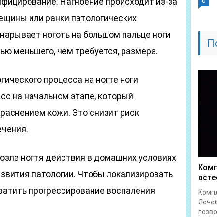
нфицирование. Нагноение происходит из-за
0
ещины или ранки патологических
нарывает ноготь на большом пальце ноги
П
вью меньшего, чем требуется, размера.
гического процесса на ногте ноги.
сс на начальном этапе, который
раснением кожи. Это снизит риск
ечения.
возле ногтя действия в домашних условиях
Комп
азвития патологии. Чтобы локализировать
осте
ратить прогрессирование воспаления
Компл
Лечеб
позво