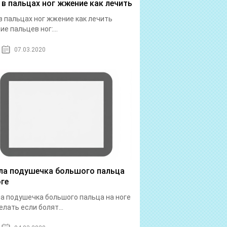
 в пальцах ног жжение как лечить
в пальцах ног жжение как лечить
е пальцев ног:...
07.03.2020
ла подушечка большого пальца
оге
а подушечка большого пальца на ноге
елать если болят...