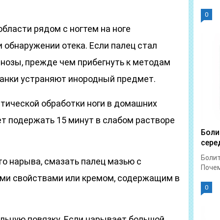
0
бласти рядом с ногтем на ноге
 обнаружении отека. Если палец стал
анозы, прежде чем прибегнуть к методам
 ранки устраняют инородный предмет.
тической обработки ноги в домашних
ет подержать 15 минут в слабом растворе
Боли
сере
Болит
о нарыва, смазать палец мазью с
Почем
ми свойствами или кремом, содержащим в
0
ильную повязку. Если нарывает большой