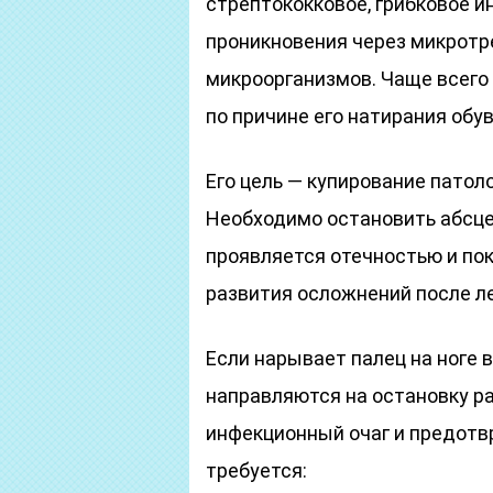
стрептококковое, грибковое и
проникновения через микротр
микроорганизмов. Чаще всего 
по причине его натирания обу
Его цель — купирование патоло
Необходимо остановить абсце
проявляется отечностью и пок
развития осложнений после л
Если нарывает палец на ноге 
направляются на остановку р
инфекционный очаг и предотв
требуется: