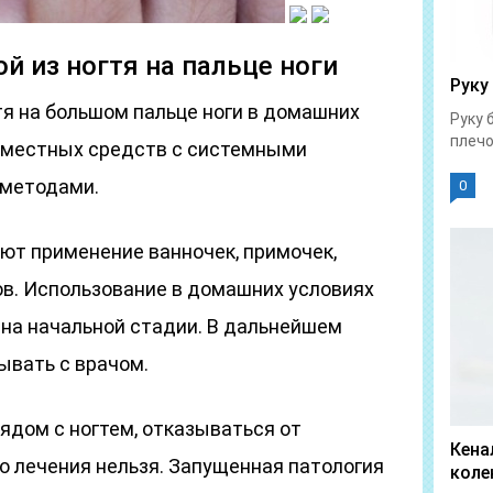
й из ногтя на пальце ноги
Руку
тя на большом пальце ноги в домашних
Руку 
плечо
 местных средств с системными
методами.
0
т применение ванночек, примочек,
ов. Использование в домашних условиях
на начальной стадии. В дальнейшем
ывать с врачом.
рядом с ногтем, отказываться от
Кена
 лечения нельзя. Запущенная патология
коле