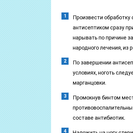
Произвести обработку о
антисептиком сразу при
нарывать по причине з
народного лечения, из
По завершении антисеп
условиях, ноготь следу
марганцовки.
Промокнув бинтом мест
противовоспалительны
составе антибиотик.
Наложить на ногу стер