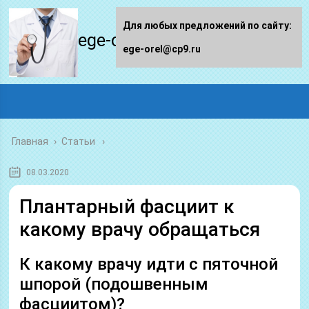
Для любых предложений по сайту:
ege-orel.ru
ege-orel@cp9.ru
Главная
›
Статьи
08.03.2020
Плантарный фасциит к
какому врачу обращаться
К какому врачу идти с пяточной
шпорой (подошвенным
фасциитом)?