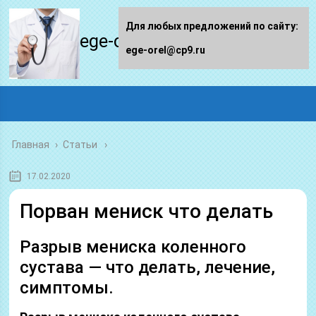
Для любых предложений по сайту:
ege-orel.ru
ege-orel@cp9.ru
Главная
›
Статьи
17.02.2020
Порван мениск что делать
Разрыв мениска коленного
сустава — что делать, лечение,
симптомы.