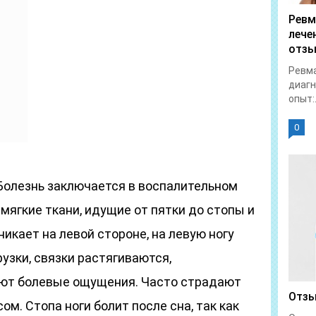
Ревм
лече
отз
Ревм
диагн
опыт:.
0
олезнь заключается в воспалительном
мягкие ткани, идущие от пятки до стопы и
никает на левой стороне, на левую ногу
узки, связки растягиваются,
ают болевые ощущения. Часто страдают
Отзы
м. Стопа ноги болит после сна, так как