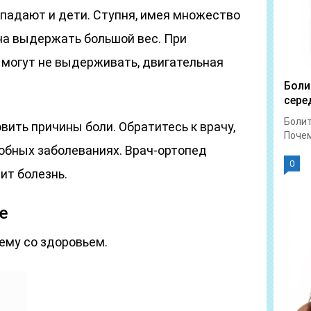
попадают и дети. Ступня, имея множество
на выдержать большой вес. При
и могут не выдерживать, двигательная
Боли
сере
Болит
ить причины боли. Обратитесь к врачу,
Почем
бных заболеваниях. Врач-ортопед
0
ит болезнь.
е
ему со здоровьем.