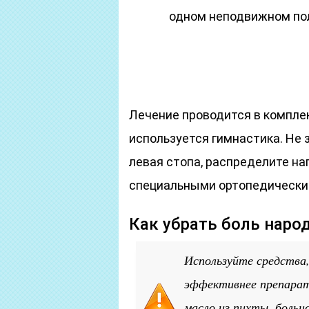
одном неподвижном пол
Лечение проводится в компле
используется гимнастика. Не
левая стопа, распределите наг
специальными ортопедически
Как убрать боль нар
Используйте средства,
эффективнее препарат
масло из пихты, больн