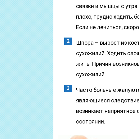
связки и мышцы с утра
плохо, трудно ходить, 
Если не лечиться, скор
Шпора – вырост из кос
сухожилий. Ходить сло
жить. Причин возникно
сухожилий.
Часто больные жалуются
являющиеся следствием
возникает неприятное
состоянии.