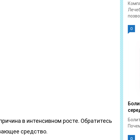
Компл
Лечеб
позво
0
Боли
сере
Болит
 причина в интенсивном росте. Обратитесь
Почем
ивающее средство.
0