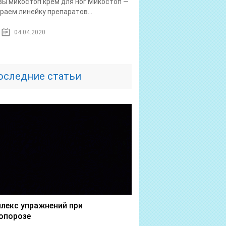
ы микостоп крем для ног Микостоп —
раем линейку препаратов...
04.04.2020
оследние статьи
лекс упражнений при
опорозе