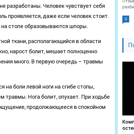
Отзыв
 не разработаны. Человек чувствует себя
разби
боль проявляется, даже если человек стоит.
0
о на стопе образовываются шпоры.
тной ткани, располагающийся в области
П
жно, нарост болит, мешает полноценно
вения много. В первую очередь – травмы
 на боли левой ноги на сгибе стопы,
 травмы. Нога болит, опухает. При ходьбе
 ощущение, продолжающееся в спокойном
Комп
осте