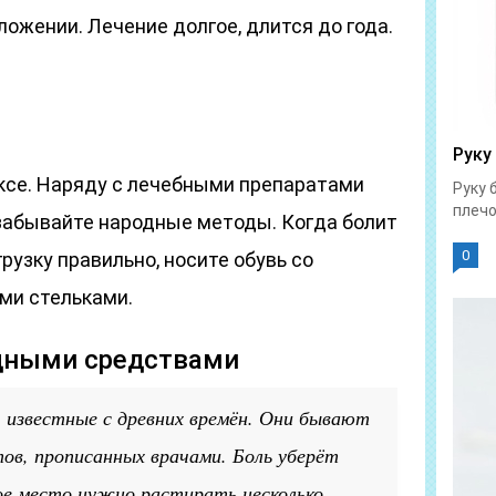
ожении. Лечение долгое, длится до года.
Руку
ксе. Наряду с лечебными препаратами
Руку 
плечо
 забывайте народные методы. Когда болит
0
рузку правильно, носите обувь со
ми стельками.
одными средствами
 известные с древних времён. Они бывают
ов, прописанных врачами. Боль уберёт
ое место нужно растирать несколько