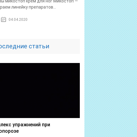
ы микостоп крем для ног Микостоп —
раем линейку препаратов...
04.04.2020
оследние статьи
лекс упражнений при
опорозе