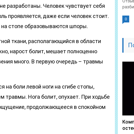
Отзыв
 не разработаны. Человек чувствует себя
разби
боль проявляется, даже если человек стоит.
0
о на стопе образовываются шпоры.
тной ткани, располагающийся в области
П
жно, нарост болит, мешает полноценно
вения много. В первую очередь – травмы
 на боли левой ноги на сгибе стопы,
 травмы. Нога болит, опухает. При ходьбе
 ощущение, продолжающееся в спокойном
Комп
осте