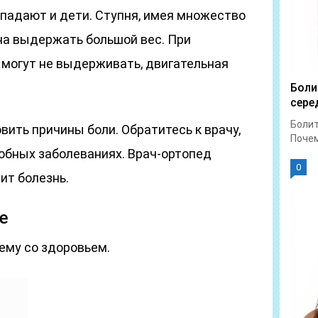
попадают и дети. Ступня, имея множество
на выдержать большой вес. При
и могут не выдерживать, двигательная
Боли
сере
Болит
ить причины боли. Обратитесь к врачу,
Почем
бных заболеваниях. Врач-ортопед
0
ит болезнь.
е
ему со здоровьем.