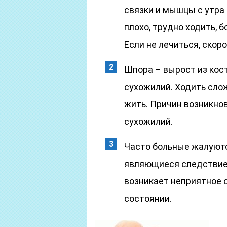
связки и мышцы с утра
плохо, трудно ходить, 
Если не лечиться, скор
Шпора – вырост из кос
сухожилий. Ходить сло
жить. Причин возникно
сухожилий.
Часто больные жалуются
являющиеся следствием
возникает неприятное
состоянии.