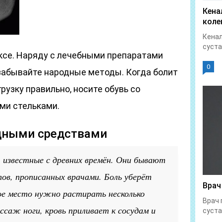
Кена
коле
Кенал
суста
ксе. Наряду с лечебными препаратами
0
 забывайте народные методы. Когда болит
рузку правильно, носите обувь со
ми стельками.
одными средствами
 известные с древних времён. Они бывают
ов, прописанных врачами. Боль уберёт
Врач
ое место нужно растирать несколько
Врач 
саж ноги, кровь приливает к сосудам и
суста