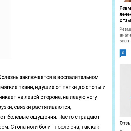
Ревм
лече
отз
Ревм
диагн
опыт:.
0
олезнь заключается в воспалительном
мягкие ткани, идущие от пятки до стопы и
никает на левой стороне, на левую ногу
узки, связки растягиваются,
ают болевые ощущения. Часто страдают
Отзы
м. Стопа ноги болит после сна, так как