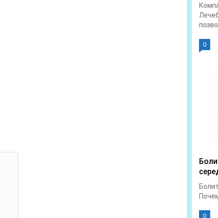
Компл
Лечеб
позво
0
Боли
сере
Болит
Почем
0