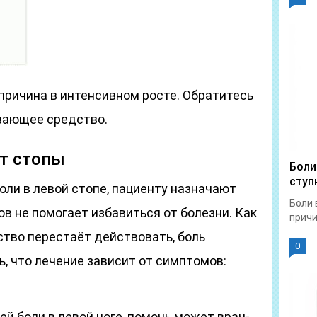
 причина в интенсивном росте. Обратитесь
ивающее средство.
ят стопы
Боли
ступ
оли в левой стопе, пациенту назначают
Боли 
в не помогает избавиться от болезни. Как
причи
тво перестаёт действовать, боль
0
, что лечение зависит от симптомов:
й боли в левой ноге, помочь может врач-