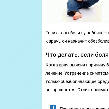
Если стопы болят у ребёнка –
к врачу, он назначит обезбол
Что делать, если бол
Когда врач выяснит причину б
лечение. Устранение симптомо
только обезболивающее средс
возвращается. Стоит понимать
При травме, вызывающе