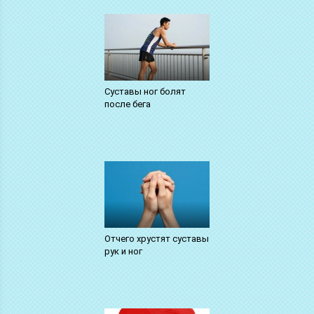
Суставы ног болят
после бега
Отчего хрустят суставы
рук и ног