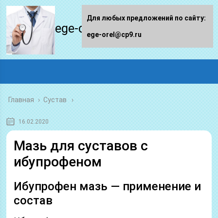
Для любых предложений по сайту:
ege-orel.ru
ege-orel@cp9.ru
Главная
›
Сустав
16.02.2020
Мазь для суставов с
ибупрофеном
Ибупрофен мазь — применение и
состав