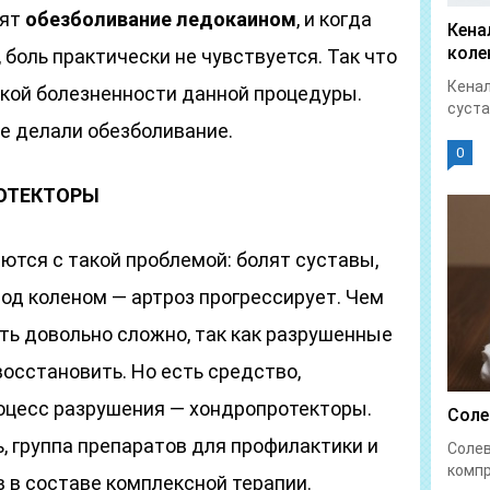
дят
обезболивание ледокаином
, и когда
Кена
коле
 боль практически не чувствуется. Так что
Кенал
ской болезненности данной процедуры.
суста
не делали обезболивание.
0
РОТЕКТОРЫ
ются с такой проблемой: болят суставы,
под коленом — артроз прогрессирует. Чем
ать довольно сложно, так как разрушенные
восстановить. Но есть средство,
оцесс разрушения — хондропротекторы.
Соле
ь, группа препаратов для профилактики и
Солев
компр
 в составе комплексной терапии.