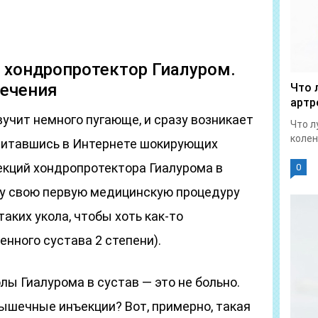
 хондропротектор Гиалуром.
лечения
Что 
артр
учит немного пугающе, и сразу возникает
Что л
колен
ачитавшись в Интернете шокирующих
екций хондропротектора Гиалурома в
0
эту свою первую медицинскую процедуру
таких укола, чтобы хоть как-то
енного сустава 2 степени).
олы Гиалурома в сустав — это не больно.
ышечные инъекции? Вот, примерно, такая