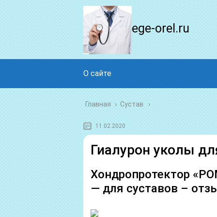
ege-orel.ru
О сайте
Главная
›
Сустав
11.02.2020
Гиалурон уколы дл
Хондропротектор «Р
— для суставов – отз