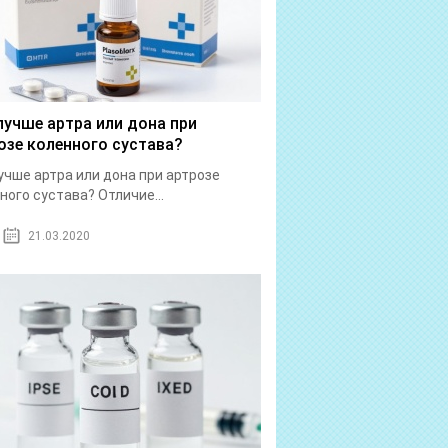
лучше артра или дона при
озе коленного сустава?
учше артра или дона при артрозе
ного сустава? Отличие...
21.03.2020