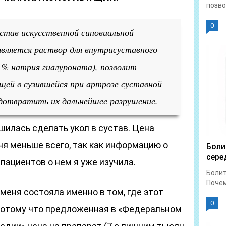
позво
0
устав искусственной синовиальной
является раствор для внутрисуставного
5 % натрия гиалуроната), позволит
щей в сузившейся при артрозе суставной
дотвратить их дальнейшее разрушение.
ешилась сделать укол в сустав. Цена
я меньше всего, так как информацию о
Боли
сере
пациентов о нем я уже изучила.
Болит
Почем
меня состояла именно в том, где этот
0
Потому что предложенная в «Федеральном