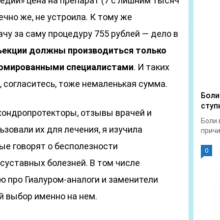
едии» цена на препарат (7 с лишним тысяч
ечно же, не устроила. К тому же
чу за саму процедуру 755 рублей — дело в
ъекции должны производиться только
ломированными специалистами
. И таких
, согласитесь, тоже немаленькая сумма.
Боли
ступ
хондропротекторы, отзывы врачей и
Боли 
ьзовали их для лечения, я изучила
причи
рые говорят о бесполезности
0
суставных болезней. В том числе
 про Гиалуром-аналоги и заменители
й выбор именно на нем.