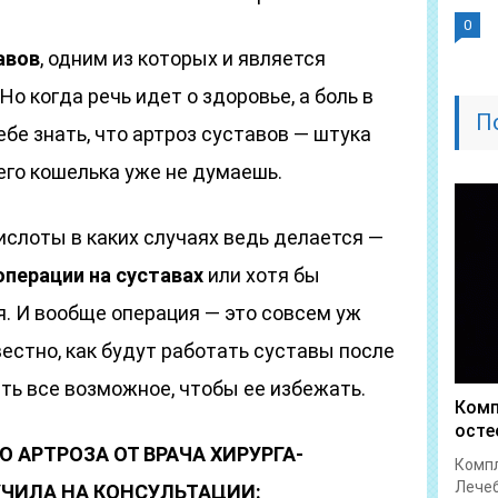
0
авов
, одним из которых и является
Но когда речь идет о здоровье, а боль в
П
бе знать, что артроз суставов — штука
оего кошелька уже не думаешь.
кислоты в каких случаях ведь делается —
операции
на суставах
или хотя бы
. И вообще операция — это совсем уж
вестно, как будут работать суставы после
ать все возможное, чтобы ее избежать.
Комп
осте
 АРТРОЗА ОТ ВРАЧА ХИРУРГА-
Компл
Лечеб
УЧИЛА НА КОНСУЛЬТАЦИИ: