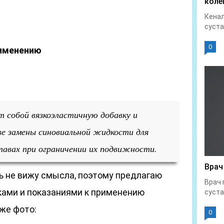
коле
Кенал
суста
0
рименению
 собой вязкоэластичную добавку и
ве замены синовиальной жидкости для
тавах при ограничении их подвижности.
Врач
 не вижу смысла, поэтому предлагаю
Врач 
ками и показаниями к применению
суста
же фото:
0