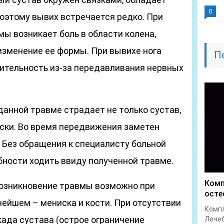
0
оэтому вывих встречается редко. При
ы возникает боль в области колена,
изменение ее формы. При вывихе нога
П
ительность из-за передавливания нервных
 данной травме страдает не только сустав,
ниски. Во время передвижения заметен
. Без обращения к специалисту больной
ности ходить ввиду полученной травме.
Комп
Возникновение травмы возможно при
осте
нейшем – мениска и кости. При отсутствии
Компл
када сустава (острое ограничение
Лечеб