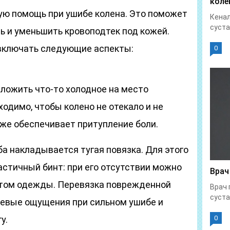
коле
вую помощь при ушибе колена. Это поможет
Кенал
суста
ль и уменьшить кровоподтек под кожей.
включать следующие аспекты:
0
иложить что-то холодное на место
одимо, чтобы колено не отекало и не
кже обеспечивает притупление боли.
ба накладывается тугая повязка. Для этого
астичный бинт: при его отсутствии можно
Врач
утом одежды. Перевязка поврежденной
Врач 
суста
евые ощущения при сильном ушибе и
у.
0