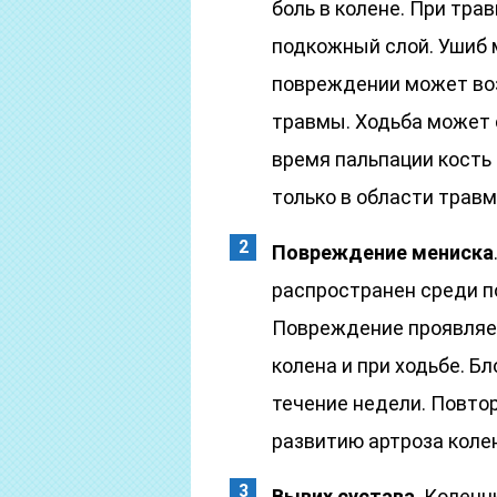
боль в колене. При тра
подкожный слой. Ушиб 
повреждении может воз
травмы. Ходьба может 
время пальпации кость 
только в области травм
Повреждение мениска
распространен среди п
Повреждение проявляет
колена и при ходьбе. Б
течение недели. Повто
развитию артроза коле
Вывих сустава
. Коленн