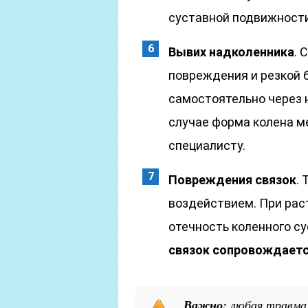
суставной подвижност
Вывих надколенника
. 
повреждения и резкой 
самостоятельно через н
случае форма колена м
специалисту.
Повреждения связок
.
воздействием. При рас
отечность коленного су
связок сопровождаетс
Важно:
любая травма 