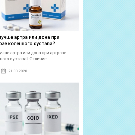
лучше артра или дона при
озе коленного сустава?
учше артра или дона при артрозе
ного сустава? Отличие...
21.03.2020