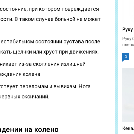
 состояние, при котором повреждается
ости. В таком случае больной не может
Руку
Руку 
нестабильном состоянии сустава после
плечо
кать щелчки или хруст при движениях.
0
зникает из-за скопления излишней
еждения колена.
ствует переломам и вывихам. Нога
нервных окончаний.
адении на колено
Кена