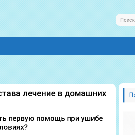
става лечение в домашних
П
ать первую помощь при ушибе
словиях?