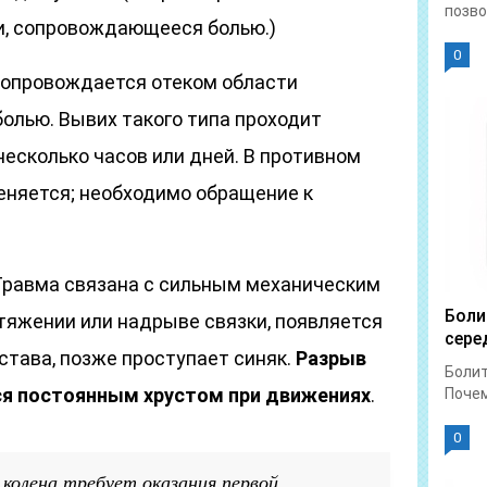
позво
и, сопровождающееся болью.)
0
Сопровождается отеком области
болью. Вывих такого типа проходит
есколько часов или дней. В противном
еняется; необходимо обращение к
 Травма связана с сильным механическим
Боли
тяжении или надрыве связки, появляется
сере
става, позже проступает синяк.
Разрыв
Болит
я постоянным хрустом при движениях
.
Почем
0
колена требует оказания первой