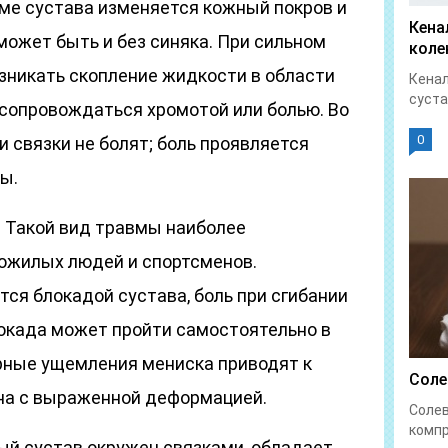
вме сустава изменяется кожный покров и
Кена
может быть и без синяка. При сильном
коле
никать скопление жидкости в области
Кенал
суста
сопровождаться хромотой или болью. Во
0
и связки не болят; боль проявляется
ы.
. Такой вид травмы наиболее
ожилых людей и спортсменов.
ся блокадой сустава, боль при сгибании
локада может пройти самостоятельно в
рные ущемления мениска приводят к
Соле
на с выраженной деформацией.
Солев
компр
ый сустав окружен связками, обладает