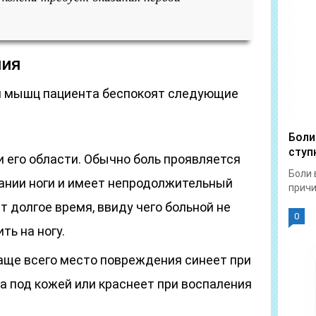
ния
ли мышц пациента беспокоят следующие
Боли
ступ
и его области. Обычно боль проявляется
Боли 
бании ноги и имеет непродолжительный
причи
т долгое время, ввиду чего больной не
0
ь на ногу.
аще всего место повреждения синеет при
а под кожей или краснеет при воспаления