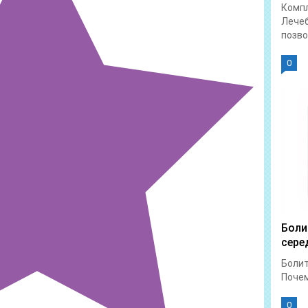
Компл
Лечеб
позво
0
Боли
сере
Болит
Почем
0