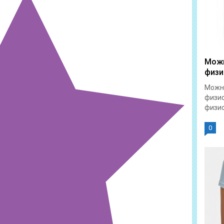
Можн
физи
Можно
физи
физио
0