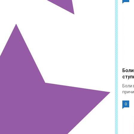
Боли
ступ
Боли 
причи
0