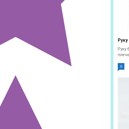
Руку
Руку 
плечо
0