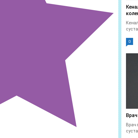
Кена
коле
Кенал
суста
0
Врач
Врач 
суста