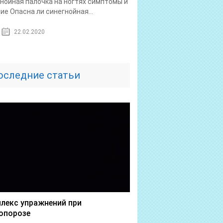
нойная палочка на ногтях симптомы и
ие Опасна ли синегнойная...
22.02.2020
оследние статьи
лекс упражнений при
опорозе