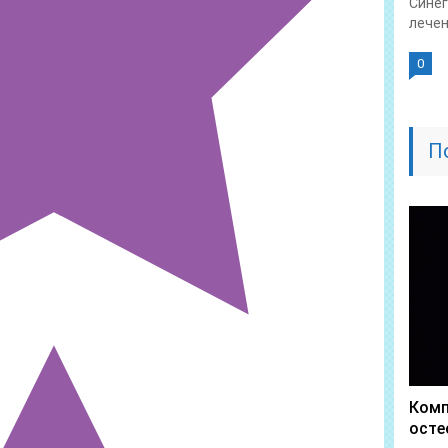
Синег
лечен
0
П
Комп
осте